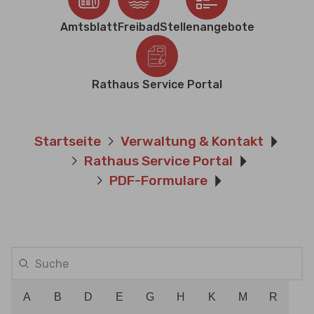
Amtsblatt
Freibad
Stellenangebote
Rathaus Service Portal
Sie sind hier:
Startseite
Verwaltung & Kontakt
Rathaus Service Portal
PDF-Formulare
A
B
D
E
G
H
K
M
R