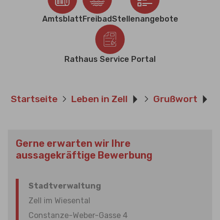
Amtsblatt
Freibad
Stellenangebote
Rathaus Service Portal
Sie sind hier:
Startseite
Leben in Zell
Grußwort
Gerne erwarten wir Ihre
aussagekräftige Bewerbung
Stadtverwaltung
Zell im Wiesental
Constanze-Weber-Gasse 4