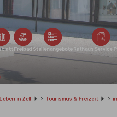
blatt
Freibad
Stellenangebote
Rathaus Service P
Weiter
Leben in Zell
Tourismus & Freizeit
i