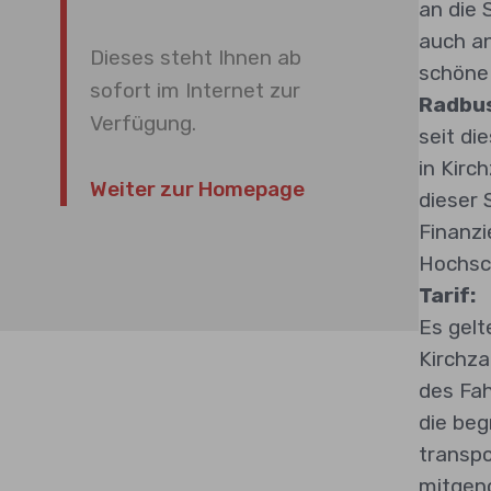
an die 
auch an
Dieses steht Ihnen ab
schöne 
sofort im Internet zur
Radbus
Verfügung.
seit di
in Kirc
Weiter zur Homepage
dieser
Finanzi
Hochsc
Tarif:
Es gelt
Kirchza
des Fah
die beg
transpo
mitgen