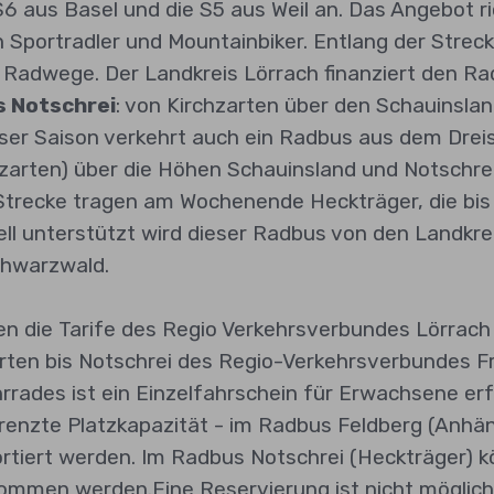
S6 aus Basel und die S5 aus Weil an. Das Angebot ri
 Sportradler und Mountainbiker. Entlang der Strecke
Radwege. Der Landkreis Lörrach finanziert den Ra
 Notschrei
: von Kirchzarten über den Schauinsla
eser Saison verkehrt auch ein Radbus aus dem Drei
hzarten) über die Höhen Schauinsland und Notschrei
 Strecke tragen am Wochenende Heckträger, die bi
ell unterstützt wird dieser Radbus von den Landkr
hwarzwald.
en die Tarife des Regio Verkehrsverbundes Lörrach
rten bis Notschrei des Regio-Verkehrsverbundes Fr
rrades ist ein Einzelfahrschein für Erwachsene erf
renzte Platzkapazität - im Radbus Feldberg (Anh
rtiert werden. Im Radbus Notschrei (Heckträger) 
ommen werden.Eine Reservierung ist nicht möglich