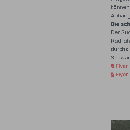
können 
Anhänge
Die sc
Der Süd
Radfahr
durchs 
Schwar
Flyer
Flyer