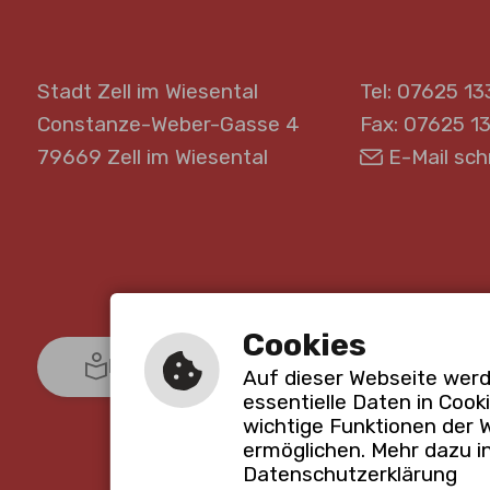
Stadt Zell im Wiesental
Tel: 07625 13
Constanze-Weber-Gasse 4
Fax: 07625 1
79669 Zell im Wiesental
E-Mail sch
Cookies
Leichte Sprache
Gebärdenspr
Auf dieser Webseite werd
essentielle Daten in Cook
wichtige Funktionen der 
ermöglichen. Mehr dazu i
Datenschutzerklärung